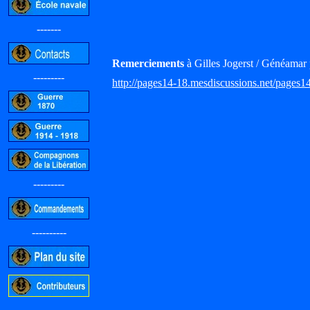
-------
Remerciements
à Gilles Jogerst / Généamar 
---------
http://pages14-18.mesdiscussions.net/pages1
---------
----------
-----------