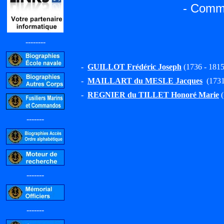
- Commi
--------
-
GUILLOT Frédéric Joseph
(1736 - 1815
-
MAILLART du MESLE Jacques
(1731
-
REGNIER du TILLET Honoré Marie
(
-------
-------
-------