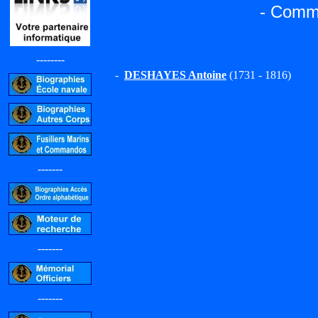
- Commi
--------
-
DESHAYES Antoine
(1731 - 1816)
-------
-------
-------