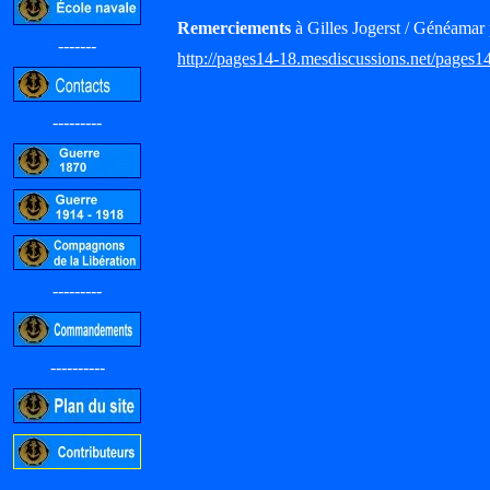
Remerciements
à Gilles Jogerst / Généamar 
-------
http://pages14-18.mesdiscussions.net/pages1
---------
---------
----------
-----------