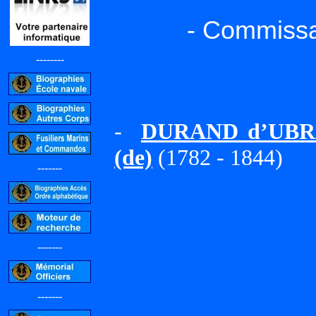
- Commissa
--------
-
DURAND d’UBRAY
(de)
(1782 - 1844)
-------
-------
-------