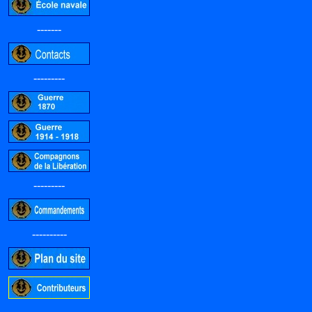
-------
---------
---------
----------
-----------