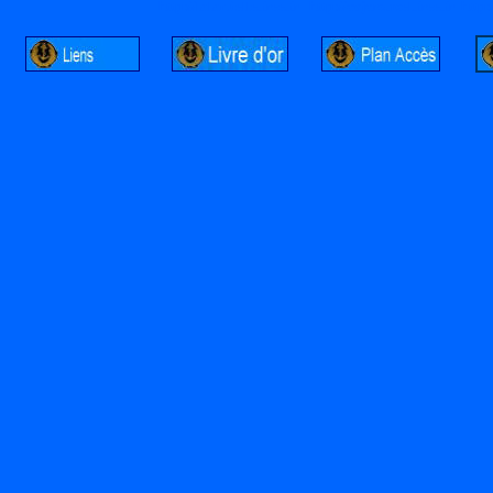
http://lalandelle.free.fr
http://cvjcrouxel.free.fr
http: