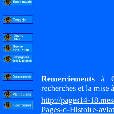
-------
---------
---------
Remerciements
à Gi
----------
recherches et la mise 
http://pages14-18.me
Pages-d-Histoire-avi
-----------