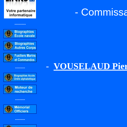
- Commissa
--------
-
VOUSELAUD Pierr
-------
-------
-------