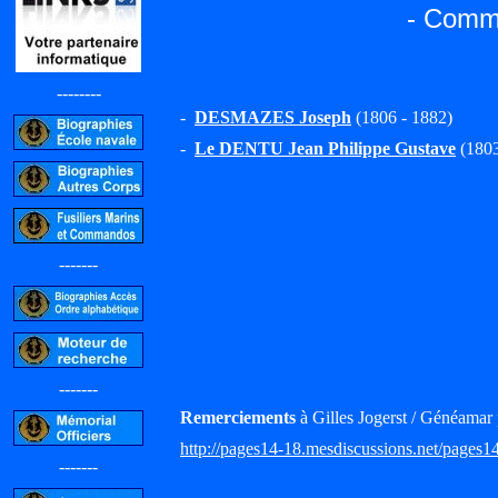
- Commi
--------
-
DESMAZES Joseph
(1806 - 1882)
-
Le DENTU Jean Philippe Gustave
(1803
-------
-------
Remerciements
à Gilles Jogerst / Généamar 
http://pages14-18.mesdiscussions.net/pages1
-------