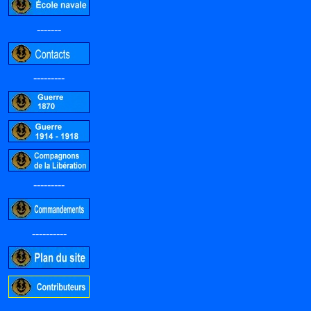
-------
---------
---------
----------
-----------