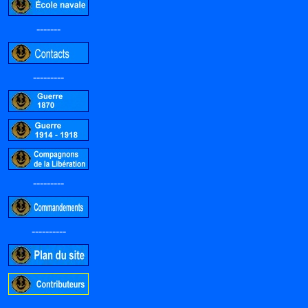
-------
---------
---------
----------
-----------