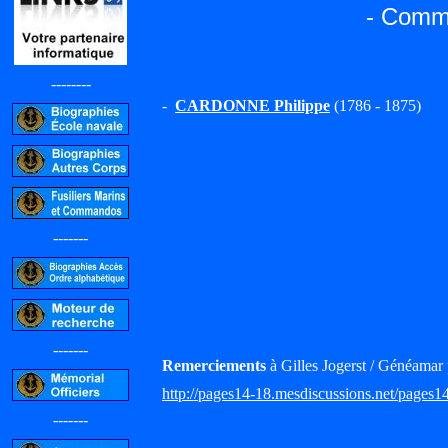
- Commi
--------
-
CARDONNE Philippe
(1786 - 1875)
-------
-------
Remerciements
à Gilles Jogerst / Généamar 
http://pages14-18.mesdiscussions.net/pages1
-------