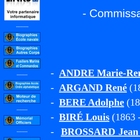
- Commissa
--------
-
ANDRE Marie-Ren
-------
-
ARGAND René
(1
-
BERE Adolphe
(18
-------
-
BIRÉ Louis
(1863 
-
BROSSARD Jean Jo
-------