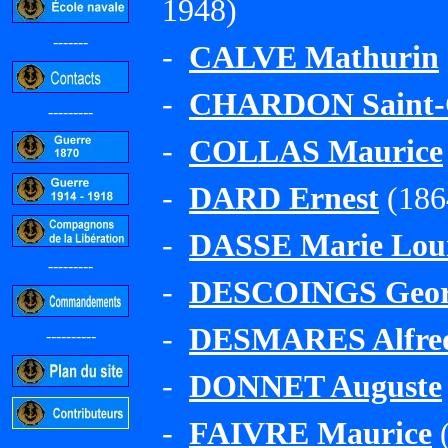
1948)
-------
-
CALVE Mathurin
-
CHARDON Saint-
---------
-
COLLAS Maurice
-
DARD Ernest
(186
-
DASSE Marie Loui
---------
-
DESCOINGS Geor
-
DESMARES Alfre
----------
-
DONNET Auguste
-
FAIVRE Maurice
(
-----------