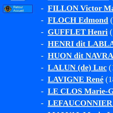
-
FILLON Victor Ma
-
FLOCH Edmond
(
-
GUFFLET Henri
(
-
HENRI dit LABL
-
HUON dit NAVRA
-
LALUN (de) Luc
(
-
LAVIGNE René
(1
-
LE CLOS Marie-G
-
LEFAUCONNIER 