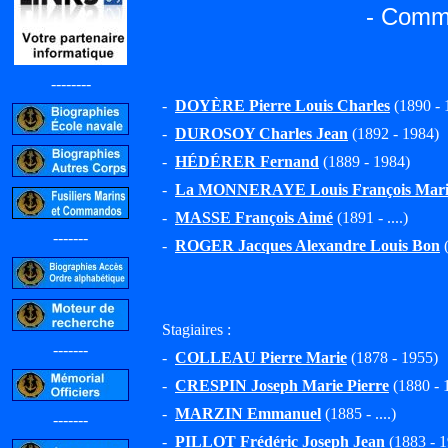
- Commi
--------
-
DOYÈRE Pierre Louis Charles
(1890 - 
-
DUROSOY Charles Jean
(1892 - 1984)
-
HÉDÉRER Fernand
(1889 - 1984)
-
La MONNERAYE Louis François Marie 
-
MASSE François Aimé
(1891 - ....)
-------
-
ROGER Jacques Alexandre Louis Bon
(
Stagiaires :
-------
-
COLLEAU Pierre Marie
(1878 - 1955)
-
CRESPIN Joseph Marie Pierre
(1880 - 
-
MARZIN Emmanuel
(1885 - ....)
-------
-
PILLOT Frédéric Joseph Jean
(1883 - 1