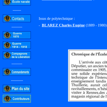
-------
Issus de polytechnique :
-
BLAREZ Charles Eugène
(1889 - 1980)
---------
---------
----------
-----------