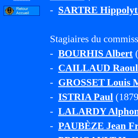
-
SARTRE Hippolyte
Stagiaires du commissa
-
BOURHIS Albert
(
-
CAILLAUD Raoul 
-
GROSSET Louis M
-
ISTRIA Paul
(1879 
-
LALARDY Alphon
-
PAUBÈZE Jean Fr