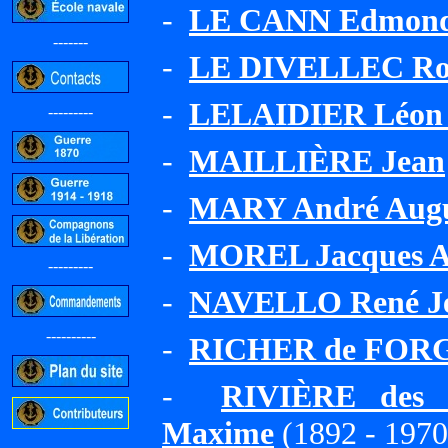
-
LE CANN Edmond
-------
-
LE DIVELLEC Rob
-
LELAIDIER Léon F
---------
-
MAILLIÈRE Jean
-
MARY André Augus
-
MOREL Jacques A
---------
-
NAVELLO René Je
----------
-
RICHER de FORGE
-
RIVIÈRE des 
Maxime
(1892 - 1970
-----------