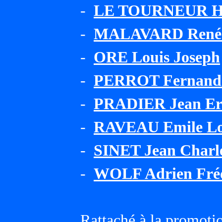
-
LE TOURNEUR HU
-
MALAVARD René 
-
ORE Louis Joseph
-
PERROT Fernand 
-
PRADIER Jean Er
-
RAVEAU Emile Lo
-
SINET Jean Charl
-
WOLF Adrien Fréd
Rattaché à la promoti