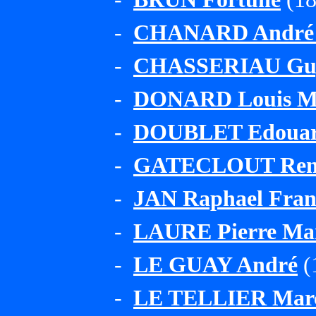
-
CHANARD André 
-
CHASSERIAU Guy 
-
DONARD Louis Ma
-
DOUBLET Edouard
-
GATECLOUT René
-
JAN Raphael Fran
-
LAURE Pierre Mar
-
LE GUAY André
(
-
LE TELLIER Marc