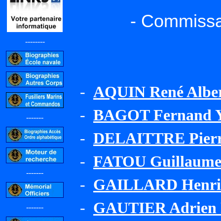
- Commissa
--------
-
AQUIN René Albert
-
BAGOT Fernand Yv
-------
-
DELAITTRE Pierr
-
FATOU Guillaume
-------
-
GAILLARD Henri 
-
GAUTIER Adrien F
-------