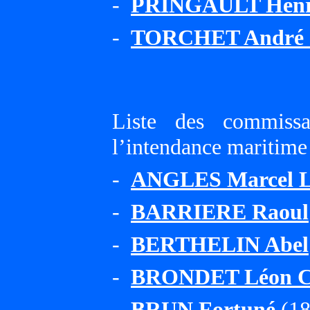
-
PRINGAULT Henri
-
TORCHET André 
Liste des commissa
l’intendance maritime
-
ANGLES Marcel L
-
BARRIERE Raoul
-
BERTHELIN Abel
-
BRONDET Léon C
-
BRUN Fortuné
(18