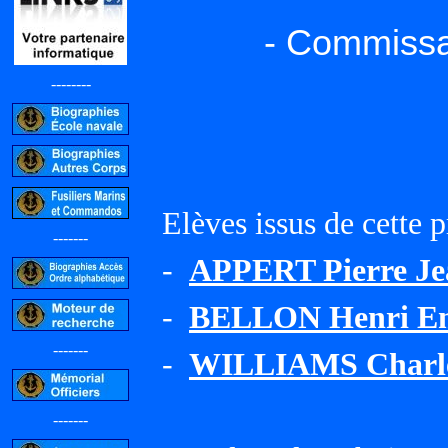
- Commissa
--------
Elèves issus de cette 
-------
-
APPERT Pierre Je
-
BELLON Henri Emi
-------
-
WILLIAMS Charle
-------