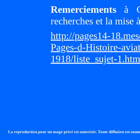
Remerciements
à Gi
recherches et la mise 
http://pages14-18.me
Pages-d-Histoire-avi
1918/liste_sujet-1.ht
La reproduction pour un usage privé est autorisée. Toute diffusion est soumi
http://lalandelle.free.fr
http://cvjcrouxel.free.fr
http: