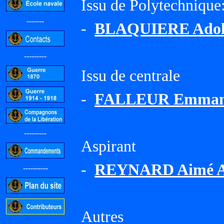
Issu de Polytechnique
-------
-
BLAQUIERE Adol
---------
Issu de centrale
-
FALLEUR Emman
---------
Aspirant
-
REYNARD Aimé An
----------
Autres
-----------