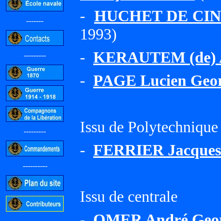
-
HUCHET DE CINT
-------
1993)
-
KERAUTEM (de) A
---------
-
PAGE Lucien Geo
Issu de Polytechnique
---------
-
FERRIER Jacques 
----------
Issu de centrale
-
OMER André Geor
-----------