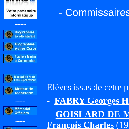
- Commissaires
--------
-------
Elèves issus de cette 
-
FABRY Georges H
-------
-
GOISLARD DE MO
-------
François Charles
(19