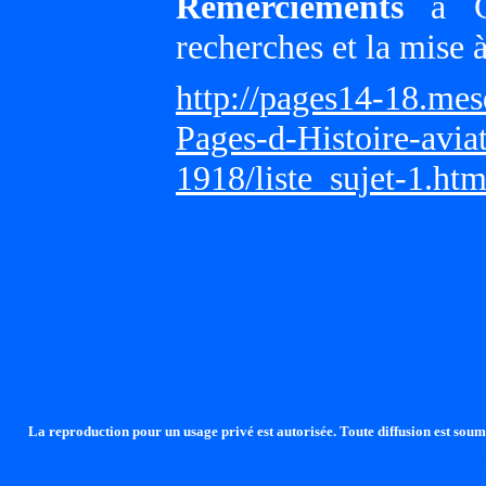
Remerciements
à Gi
recherches et la mise 
http://pages14-18.me
Pages-d-Histoire-avi
1918/liste_sujet-1.ht
La reproduction pour un usage privé est autorisée. Toute diffusion est soumi
http://lalandelle.free.fr
http://cvjcrouxel.free.fr
http: