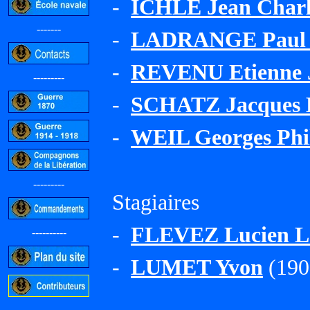
-
ICHLE Jean Charl
-------
-
LADRANGE Paul J
-
REVENU Etienne 
---------
-
SCHATZ Jacques 
-
WEIL Georges Phi
---------
Stagiaires
-
FLEVEZ Lucien Lé
----------
-
LUMET Yvon
(1909
-----------