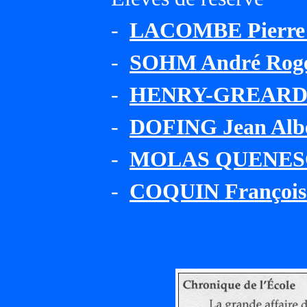
-
LACOMBE Pierre 
-
SOHM André Rog
-
HENRY-GREARD R
-
DOFING Jean Alb
-
MOLAS QUENESC
-
COQUIN François 