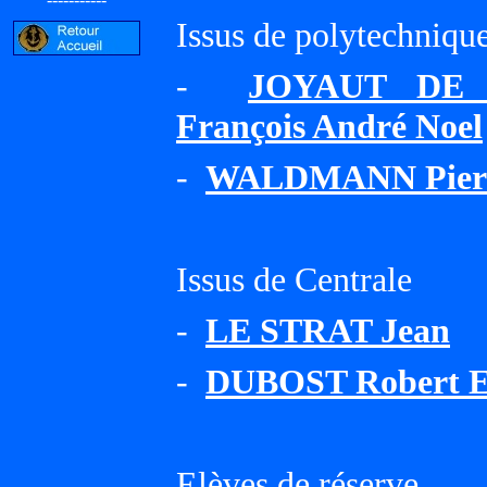
Issus de polytechniqu
-
JOYAUT DE 
François André Noel
-
WALDMANN Pierr
Issus de Centrale
-
LE STRAT Jean
-
DUBOST Robert E
Elèves de réserve