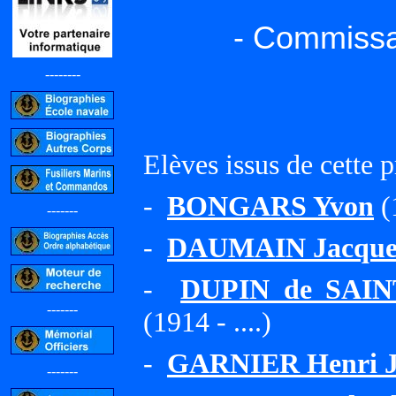
- Commissa
--------
Elèves issus de cette 
-
BONGARS Yvon
(
-------
-
DAUMAIN Jacques
-
DUPIN de SAINT
-------
(1914 - ....)
-
GARNIER Henri J
-------