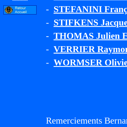
-
STEFANINI Franço
-
STIFKENS Jacques
-
THOMAS Julien E
-
VERRIER Raymon
-
WORMSER Olivier
Remerciements Bernar