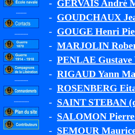
-
GERVAIS André M
-------
-
GOUDCHAUX Jean
-
GOUGE Henri Pie
---------
-
MARJOLIN Robert
-
PENLAE Gustave 
-
RIGAUD Yann Ma
---------
-
ROSENBERG Eitan
-
SAINT STEBAN (de
----------
-
SALOMON Pierre 
-
SEMOUR Mauric
-----------