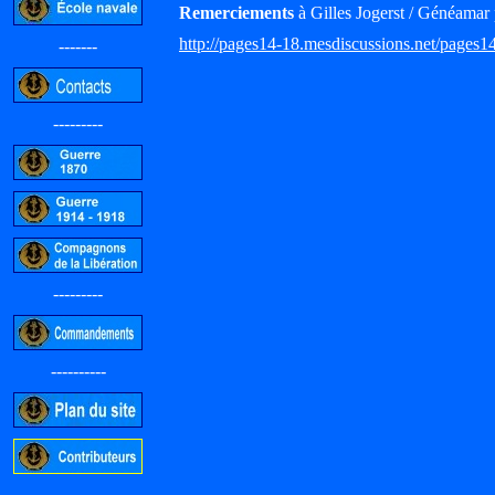
Remerciements
à Gilles Jogerst / Généamar 
http://pages14-18.mesdiscussions.net/pages1
-------
---------
---------
----------
-----------