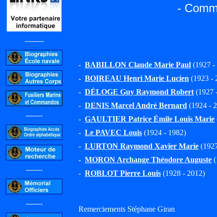
- Commi
--------
-
BABILLON Claude Marie Paul
(1927 -
-
BOIREAU Henri Marie Lucien
(1923 - 
-
DÉLOGE Guy Raymond Robert
(1927 
-
DENIS Marcel André Bernard
(1924 - 
-------
-
GAULTIER Patrice Émile Louis Marie
-
Le PAVEC Louis
(1924 - 1982)
-
LURTON Raymond Xavier Marie
(1927 
-
MORON Archange Théodore Auguste
(
-------
-
ROBLOT Pierre Louis
(1928 - 2012)
-------
Remerciements Stéphane Giran