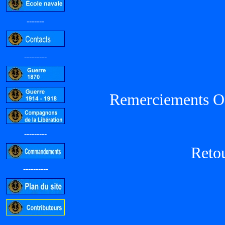
-------
---------
Remerciements O
---------
Reto
----------
-----------