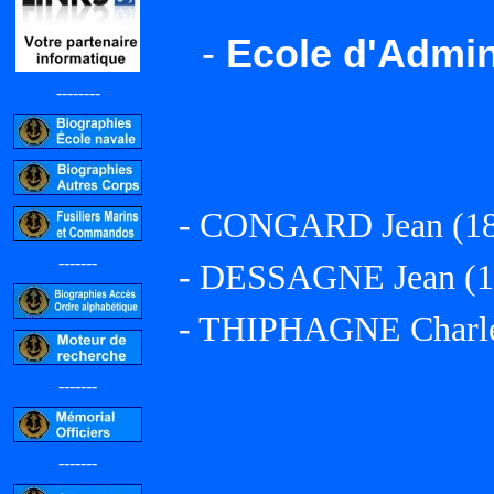
-
Ecole d'Admini
--------
- CONGARD Jean (1889
-------
- DESSAGNE Jean (188
- THIPHAGNE Charles 
-------
-------