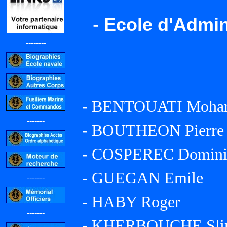
-
Ecole d'Admini
--------
- BENTOUATI Mohame
-------
- BOUTHEON Pierre
- COSPEREC Domini
- GUEGAN Emile
-------
- HABY Roger
-------
- KHERBOUCHE Slima