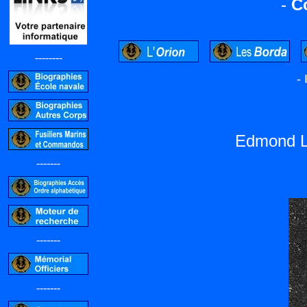
-
C
--------
-
Edmond L
-------
-------
-------