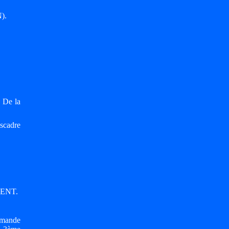
).
 De la
scadre
RIENT.
mmande