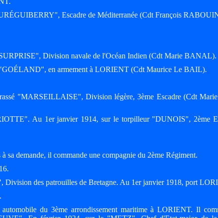
ENT.
 "JAURÉGUIBERRY", Escadre de Méditerranée (Cdt François RABOUIN
e "SURPRISE", Division navale de l'Océan Indien (Cdt Marie BANAL).
viso "GOÉLAND", en armement à LORIENT (Cdt Maurice Le BAIL).
cuirassé "MARSEILLAISE", Division légère, 3ème Escadre (Cdt Marie
OTTE". Au 1er janvier 1914, sur le torpilleur "DUNOIS", 2ème E
ins à sa demande, il commande une compagnie du 2ème Régiment.
16.
vision des patrouilles de Bretagne. Au 1er janvier 1918, port LO
.
e automobile du 3ème arrondissement maritime à LORIENT. Il co