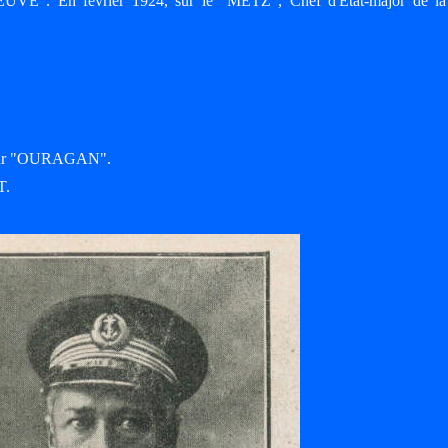
E". En février 1924, sur le "METZ", Chef d'Etat-major de l
lleur "OURAGAN".
T.