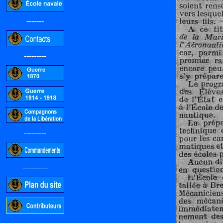
-------
---------
---------
----------
-----------