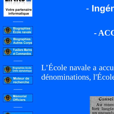
-
Ingé
--------
- AC
-------
L’École navale a accue
dénominations, l'Écol
-------
-------