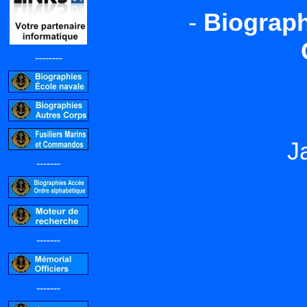
-
Biograph
--------
J
-------
-------
-------