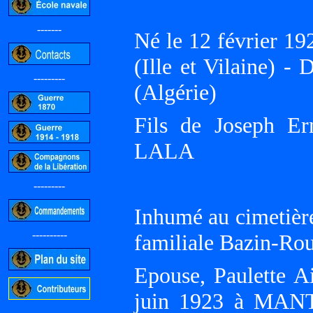
-------
Né le 12 février
(Ille et Vilaine)
---------
(Algérie)
Fils de Joseph Er
LALA
---------
Inhumé au cimetiè
----------
familiale Bazin-Ro
Epouse, Paulette 
juin 1923 à MANT
-----------