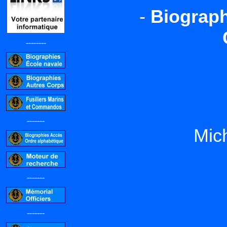
-
Biograph
--------
-------
Mic
-------
-------