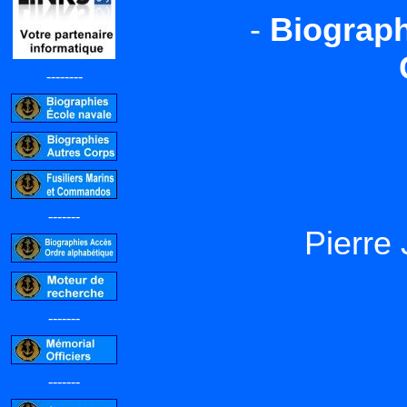
-
Biograph
--------
-------
Pierr
-------
-------