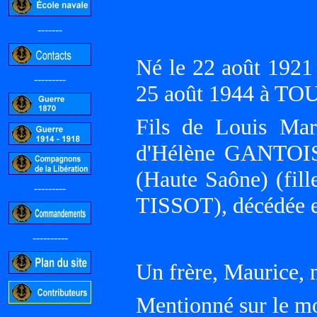
-------
Né le 22 août 192
---------
25 août 1944 à TO
Fils de Louis Mar
d'Hélène GANTOIS
(Haute Saône) (fill
---------
TISSOT), décédée 
----------
Un frère, Maurice, n
Mentionné sur le 
-----------