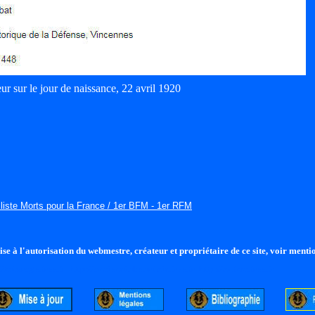
ur sur le jour de naissance, 22 avril 1920
 liste Morts pour la France / 1er BFM - 1er RFM
se à l'autorisation du webmestre, créateur et propriétaire de ce site, voir mentio
//tcdorage.free.fr
http://anciensdubourdais.free.fr
http://anfmc.free.fr