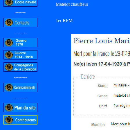
Matelot chauffeur
-------
1er RFM
---------
---------
----------
-----------