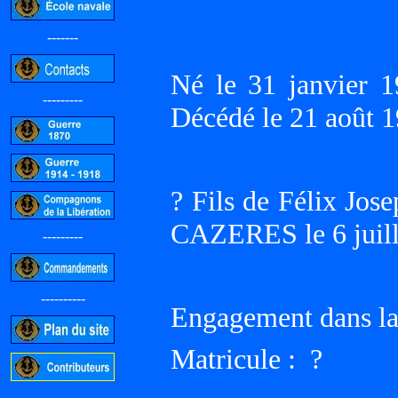
-------
Né le 31 janvier
---------
Décédé le 21 août
? Fils de Félix Jo
CAZERES le 6 juill
---------
----------
Engagement dans la
Matricule : ?
-----------