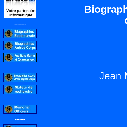
-
Biograph
--------
-------
Jean
-------
-------