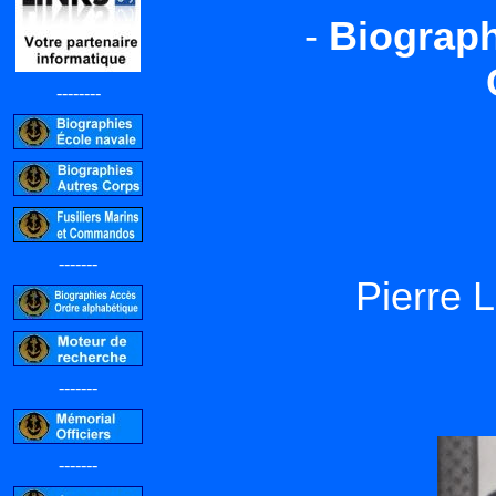
-
Biograph
--------
-------
Pierre 
-------
-------