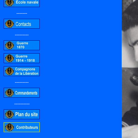
-------
---------
---------
----------
-----------