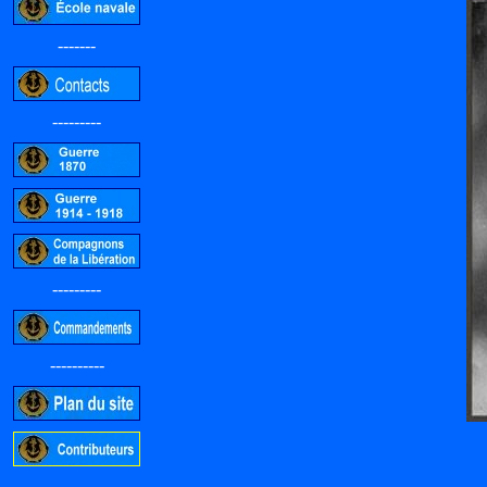
-------
---------
---------
----------
-----------