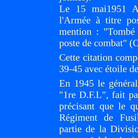
Le 15 mai1951 Al
l'Armée à titre po
mention : "Tombé 
poste de combat" (
Cette citation compo
39-45 avec étoile d
En 1945 le généra
"1re D.F.L", fait pa
précisant que le q
Régiment de Fusil
partie de la Divisi