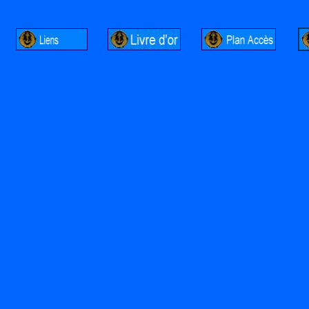
http://lalandelle.free.fr
http://cvjcrouxel.free.fr
http: