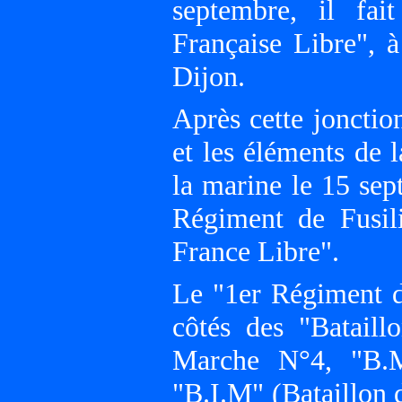
septembre, il fai
Française Libre", 
Dijon.
Après cette jonctio
et les éléments de 
la marine le 15 sep
Régiment de Fusil
France Libre".
Le "1er Régiment d
côtés des "Bataill
Marche N°4, "B.M
"B.I.M" (Bataillon 