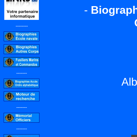
-
Biograph
--------
-------
Al
-------
-------