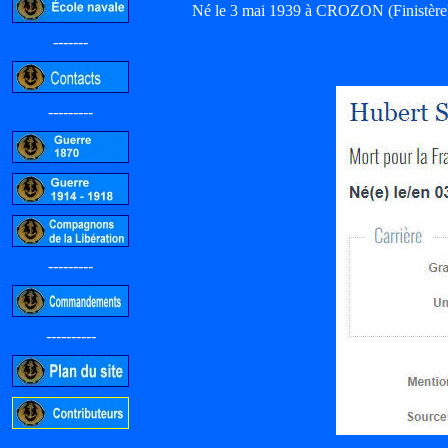
Né le 3 mai 1939 à CROZON (Finistère)
-------
---------
---------
----------
-----------