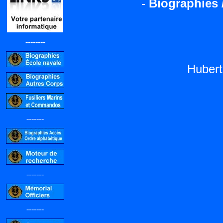
-
Biographies 
--------
Huber
-------
-------
-------