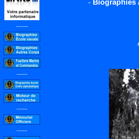
-
Biographies 
--------
-------
-------
-------