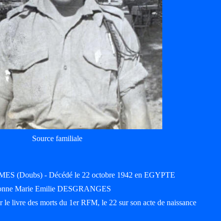
Source familiale
MES (Doubs) - Décédé le 22 octobre 1942 en EGYPTE
'Yvonne Marie Emilie DESGRANGES
 le livre des morts du 1er RFM, le 22 sur son acte de naissance