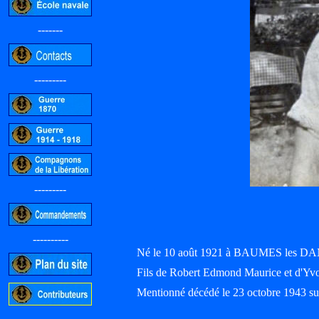
-------
---------
---------
----------
Né le 10 août 1921 à BAUMES les DA
Fils de Robert Edmond Maurice et d
Mentionné décédé le 23 octobre 1943 sur
-----------