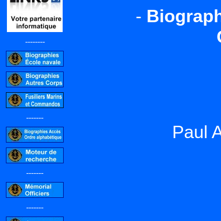
-
Biograph
--------
-------
Paul 
-------
-------