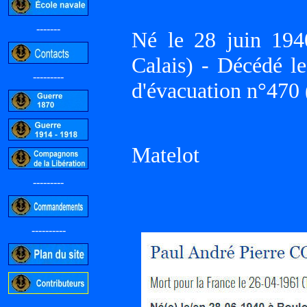
-------
Né le 28 juin 1
Calais) - Décédé 
---------
d'évacuation n°470 
Matelot
---------
----------
-----------