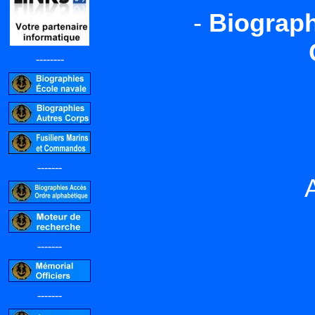
-
Biograph
--------
-------
-------
-------