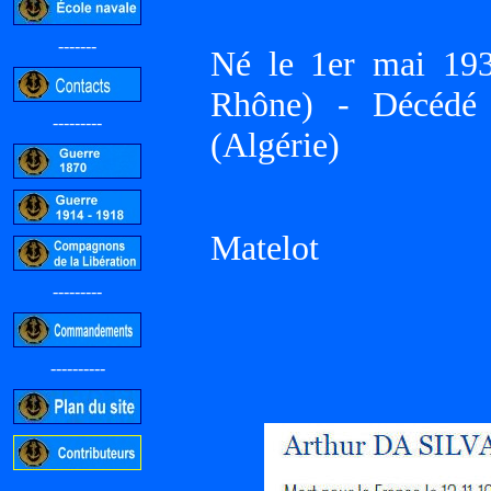
-------
Né le 1er mai 1
Rhône) - Décédé
---------
(Algérie)
Matelot
---------
----------
-----------