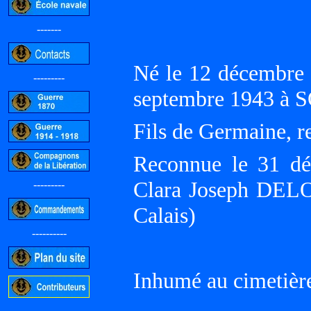
-------
Né le 12 décembre
---------
septembre 1943 à 
Fils de Germaine, r
Reconnue le 31 d
Clara Joseph DEL
---------
Calais)
----------
Inhumé au cimetiè
-----------