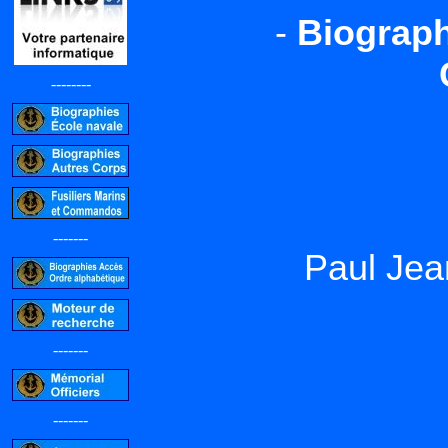
-
Biograph
--------
-------
Paul Je
-------
-------