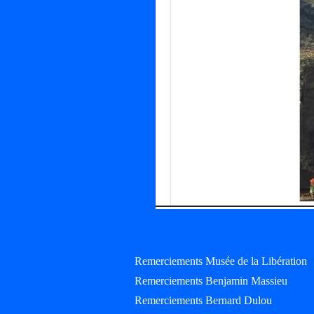
Remerciements Musée de la Libération
Remerciements Benjamin Massieu
Remerciements Bernard Dulou