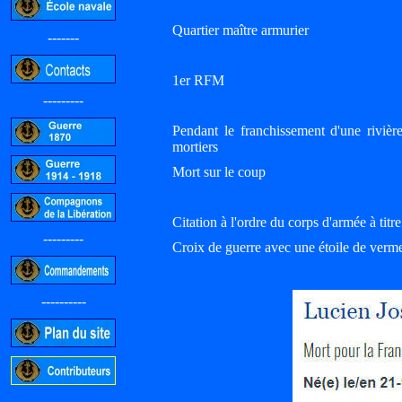
Quartier maître armurier
-------
1er RFM
---------
Pendant le franchissement d'une rivièr
mortiers
Mort sur le coup
Citation à l'ordre du corps d'armée à ti
---------
Croix de guerre avec une étoile de verme
----------
-----------