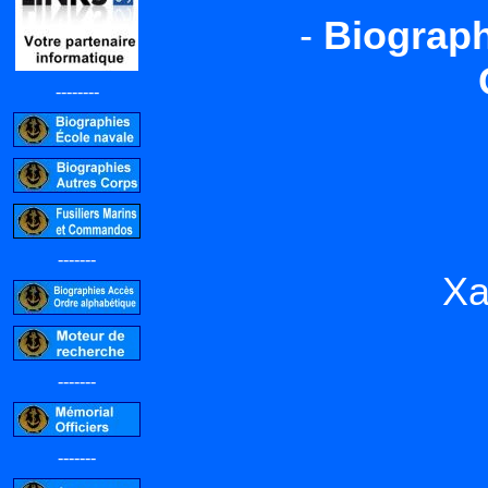
-
Biograph
--------
-------
Xa
-------
-------