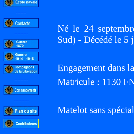
-------
Né le 24 septem
---------
Sud) - Décédé le 5 
Engagement dans la 
Matricule : 1130 F
---------
----------
Matelot sans spécial
-----------