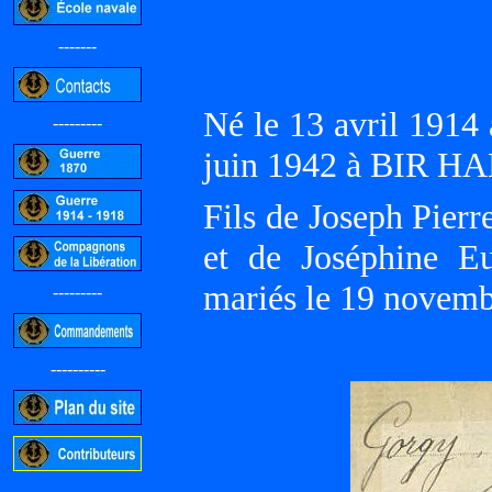
-------
Né le 13 avril 191
---------
juin 1942 à BIR H
Fils de Joseph Pierr
et de Joséphine 
mariés le 19 novem
---------
----------
-----------