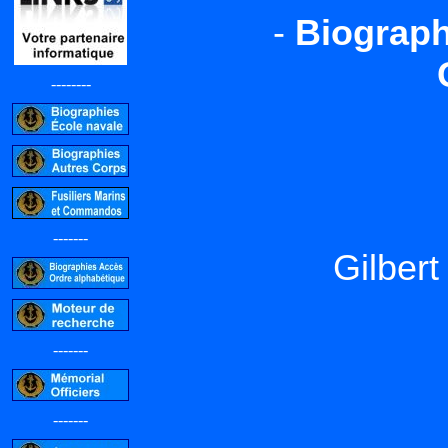
-
Biographi
--------
-------
Gilber
-------
-------