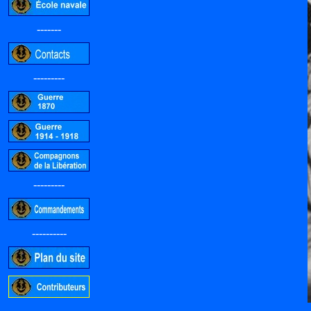
-------
---------
---------
----------
-----------