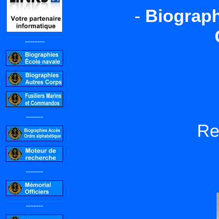
-
Biograph
--------
-------
R
-------
-------