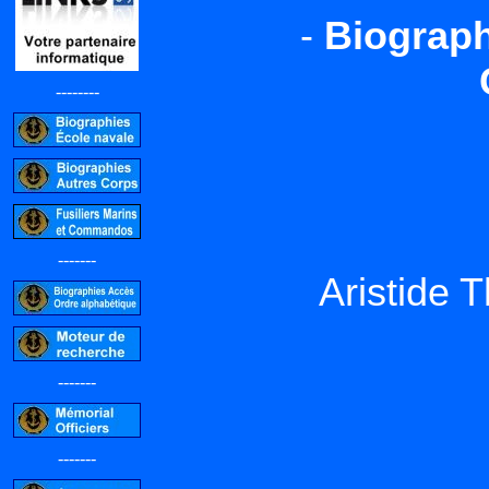
-
Biograph
--------
-------
Aristide 
-------
-------