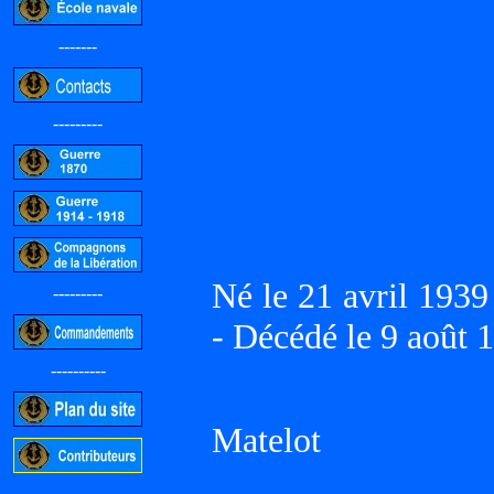
-------
---------
Né le 21 avril 19
---------
- Décédé le 9 aoû
----------
Matelot
-----------