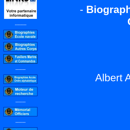
-
Biograph
--------
-------
Albert
-------
-------