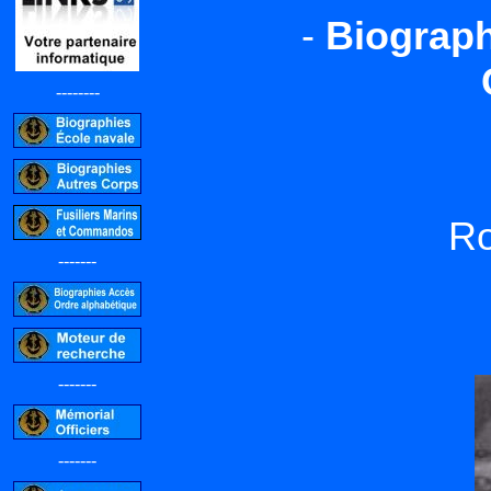
-
Biograph
--------
R
-------
-------
-------