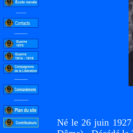
-------
---------
---------
----------
Né le 26 juin 1
-----------