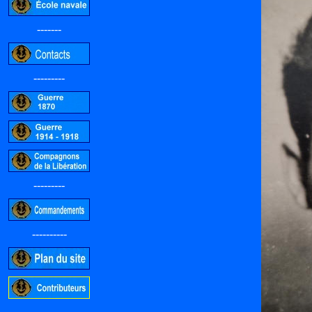
-------
---------
---------
----------
-----------