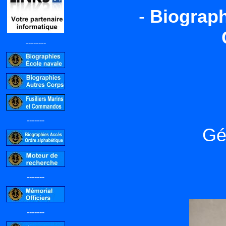
-
Biograph
--------
-------
Gé
-------
-------