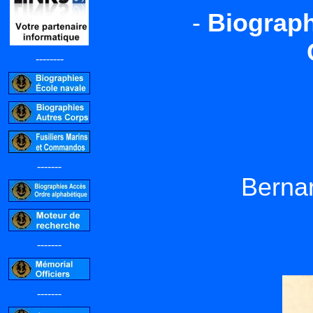
-
Biograph
--------
-------
Berna
-------
-------