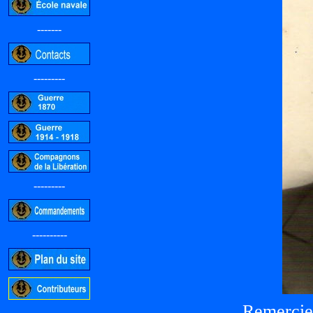
-------
---------
---------
----------
Remercie
-----------