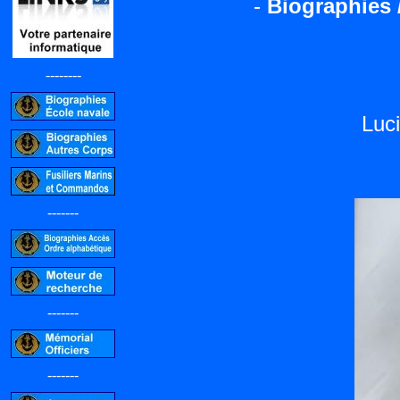
-
Biographies 
--------
Luc
-------
-------
-------