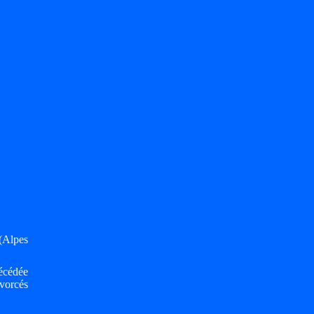
(Alpes
écédée
vorcés