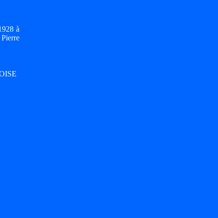
1928 à
Pierre
 OISE