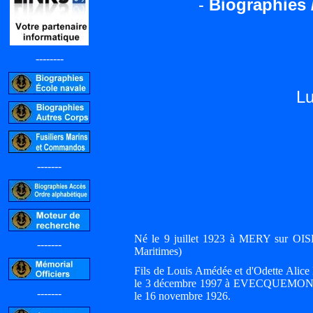
-
Biographies 
--------
L
-------
Né le 9 juillet 1923 à MERY sur OI
-------
Maritimes)
Fils de Louis Amédée et d'Odette Ali
le 3 décembre 1997 à EVECQUEMONT (Y
-------
le 16 novembre 1926.