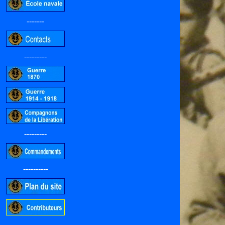
-------
---------
---------
----------
-----------