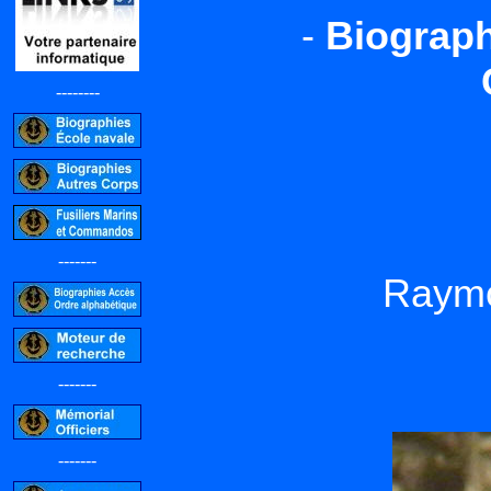
-
Biograph
--------
-------
Raym
-------
-------