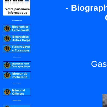
-
Biograph
--------
-------
Gas
-------
-------