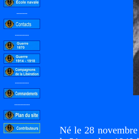
-------
---------
---------
----------
Né le 28 novembr
-----------