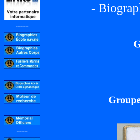
- Biograp
--------
G
-------
Groupe
-------
-------