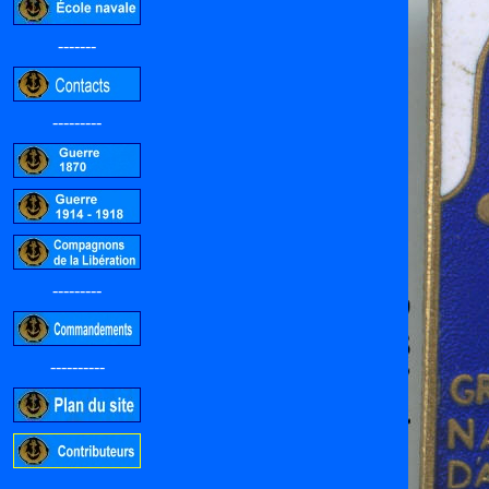
-------
---------
---------
----------
-----------