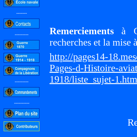
-------
Remerciements
à Gi
---------
recherches et la mise 
http://pages14-18.me
Pages-d-Histoire-avi
1918/liste_sujet-1.ht
---------
----------
R
-----------