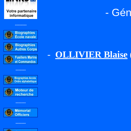
- Gén
--------
-
OLLIVIER Blaise
-------
-------
-------