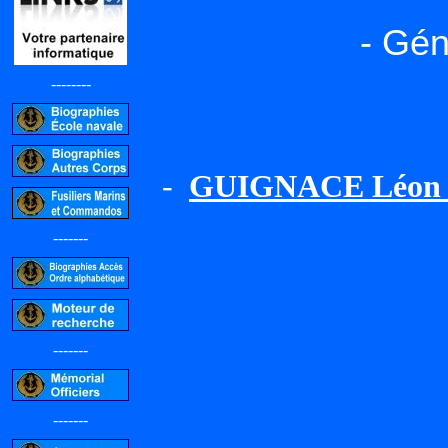
- Gén
--------
-
GUIGNACE Léon 
-------
-------
-------