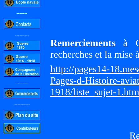
-------
---------
Remerciements
à Gi
recherches et la mise 
http://pages14-18.me
Pages-d-Histoire-avi
---------
1918/liste_sujet-1.ht
----------
R
-----------