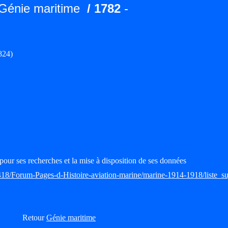
 Génie maritime
/ 1782
-
824)
pour ses recherches et la mise à disposition de ses données
418/Forum-Pages-d-Histoire-aviation-marine/marine-1914-1918/liste_su
Retour
Génie maritime