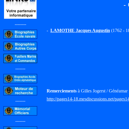
-
--------
-
LAMOTHE Jacques Augustin
(1762 - 1
-------
Remerciements
à Gilles Jogerst / Généamar 
http://pages14-18.mesdiscussions.net/pages1
-------
-------