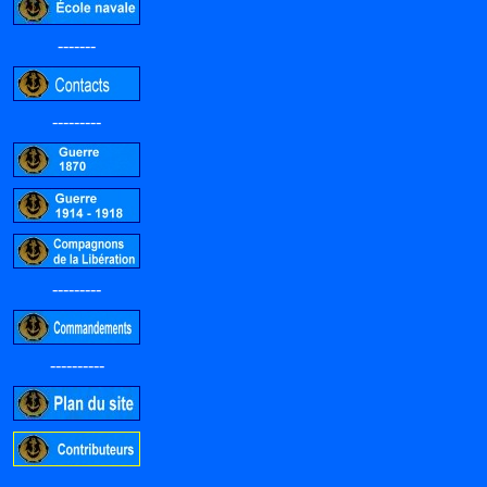
-------
---------
---------
----------
-----------