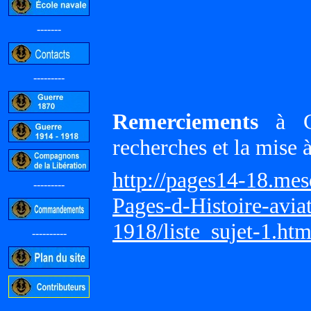
-------
---------
Remerciements
à Gi
recherches et la mise 
http://pages14-18.me
---------
Pages-d-Histoire-avi
1918/liste_sujet-1.ht
----------
-----------