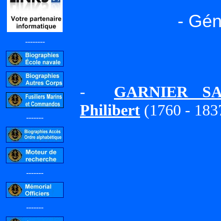
- Gén
--------
-
GARNIER SA
Philibert
(1760 - 183
-------
-------
-------