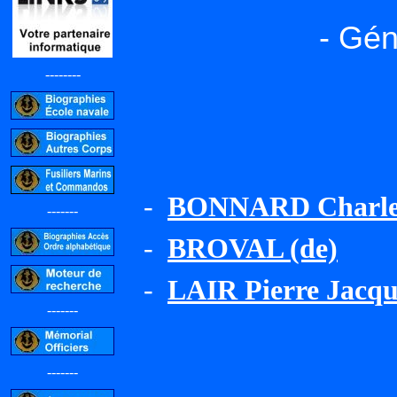
- Gén
--------
-
BONNARD Charles
-------
-
BROVAL (de)
-
LAIR Pierre Jacqu
-------
-------