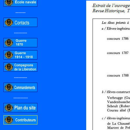
-------
---------
---------
----------
-----------