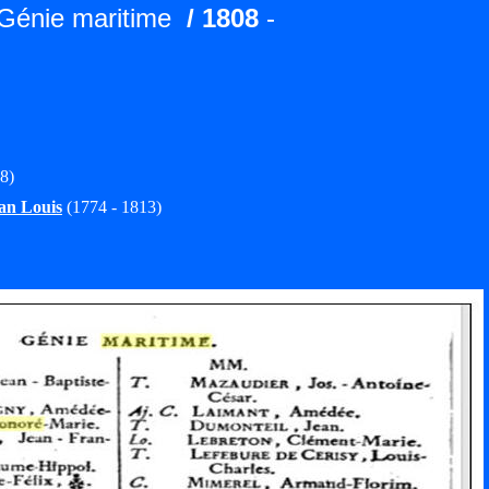
 Génie maritime
/ 1808
-
8)
n Louis
(1774 - 1813)