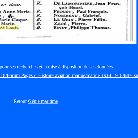
pour ses recherches et la mise à disposition de ses données
418/Forum-Pages-d-Histoire-aviation-marine/marine-1914-1918/liste_su
Retour
Génie maritime