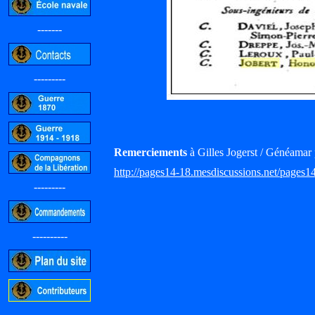
-------
---------
Remerciements
à Gilles Jogerst / Généamar 
http://pages14-18.mesdiscussions.net/pages1
---------
----------
-----------